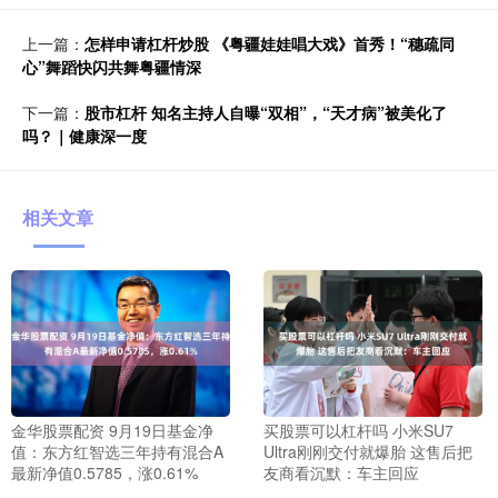
上一篇：
怎样申请杠杆炒股 《粤疆娃娃唱大戏》首秀！“穗疏同
心”舞蹈快闪共舞粤疆情深
下一篇：
股市杠杆 知名主持人自曝“双相”，“天才病”被美化了
吗？｜健康深一度
相关文章
金华股票配资 9月19日基金净
买股票可以杠杆吗 小米SU7
值：东方红智选三年持有混合A
Ultra刚刚交付就爆胎 这售后把
最新净值0.5785，涨0.61%
友商看沉默：车主回应