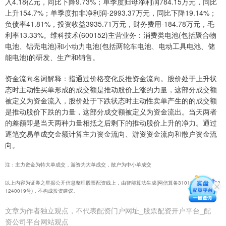
入4.18亿元，同比下降9.73%；单季度归母净利润784.15万元，同比
上升154.7%；单季度扣非净利润-2993.37万元，同比下降19.14%；
负债率41.81%，投资收益3935.71万元，财务费用-184.78万元，毛
利率13.33%。维科技术(600152)主营业务：消费类电池(包括聚合物
电池、铝壳电池)和小动力电池(包括两轮车电池、电动工具电池、储
能电池)的研发、生产和销售。
资金流向名词解释：指通过价格变化反推资金流向。股价处于上升状
态时主动性买单形成的成交额是推动股价上涨的力量，这部分成交额
被定义为资金流入，股价处于下跌状态时主动性卖单产生的的成交额
是推动股价下跌的力量，这部分成交额被定义为资金流出。当天两者
的差额即是当天两种力量相抵之后剩下的推动股价上升的净力。通过
逐笔交易单成交金额计算主力资金流向、游资资金流向和散户资金流
向。
注：主力资金为特大单成交，游资为大单成交，散户为中小单成交
以上内容为证券之星据公开信息整理股票配资线上，由智能算法生成(网信算备31010434571030
1240019号)，不构成投资建议。
文章为作者独立观点，不代表配资门户网址_股票配资开户平台_配
资公司平台网站观点