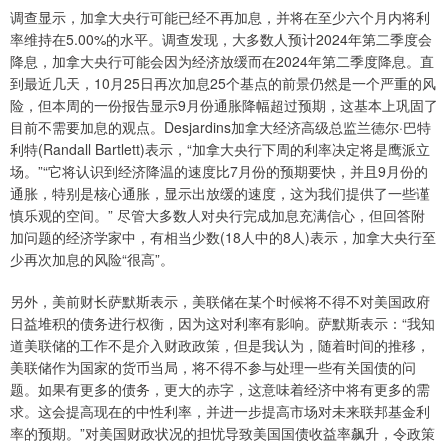
调查显示，加拿大央行可能已经不再加息，并将在至少六个月内将利
率维持在5.00%的水平。调查发现，大多数人预计2024年第二季度会
降息，加拿大央行可能会因为经济放缓而在2024年第二季度降息。直
到最近几天，10月25日再次加息25个基点的前景仍然是一个严重的风
险，但本周的一份报告显示9月份通胀降幅超过预期，这基本上巩固了
目前不需要加息的观点。Desjardins加拿大经济高级总监兰德尔·巴特
利特(Randall Bartlett)表示，“加拿大央行下周的利率决定将是鹰派立
场。”“它将认识到经济降温的速度比7月份的预期要快，并且9月份的
通胀，特别是核心通胀，显示出放缓的速度，这为我们提供了一些谨
慎乐观的空间。” 尽管大多数人对央行完成加息充满信心，但回答附
加问题的经济学家中，有相当少数(18人中的8人)表示，加拿大央行至
少再次加息的风险“很高”。
另外，美前财长萨默斯表示，美联储在某个时候将不得不对美国政府
日益堆积的债务进行权衡，因为这对利率有影响。萨默斯表示：“我知
道美联储的工作不是介入财政政策，但是我认为，随着时间的推移，
美联储作为国家的货币当局，将不得不参与处理一些有关国债的问
题。如果有更多的债务，更大的赤字，这意味着经济中将有更多的需
求。这会提高现在的中性利率，并进一步提高市场对未来联邦基金利
率的预期。”对美国财政状况的担忧导致美国国债收益率飙升，令政策