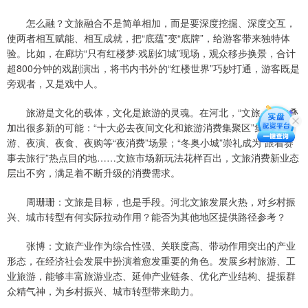
怎么融？文旅融合不是简单相加，而是要深度挖掘、深度交互，
使两者相互赋能、相互成就，把“底蕴”变“底牌”，给游客带来独特体
验。比如，在廊坊“只有红楼梦·戏剧幻城”现场，观众移步换景，合计
超800分钟的戏剧演出，将书内书外的“红楼世界”巧妙打通，游客既是
旁观者，又是戏中人。
旅游是文化的载体，文化是旅游的灵魂。在河北，“文旅+”正在叠
加出很多新的可能：“十大必去夜间文化和旅游消费集聚区”集纳夜
游、夜演、夜食、夜购等“夜消费”场景；“冬奥小城”崇礼成为“跟着赛
事去旅行”热点目的地……文旅市场新玩法花样百出，文旅消费新业态
层出不穷，满足着不断升级的消费需求。
周珊珊：文旅是目标，也是手段。河北文旅发展火热，对乡村振
兴、城市转型有何实际拉动作用？能否为其他地区提供路径参考？
张博：文旅产业作为综合性强、关联度高、带动作用突出的产业
形态，在经济社会发展中扮演着愈发重要的角色。发展乡村旅游、工
业旅游，能够丰富旅游业态、延伸产业链条、优化产业结构、提振群
众精气神，为乡村振兴、城市转型带来助力。