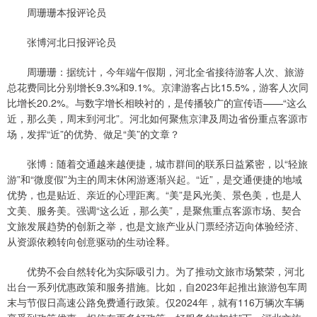
周珊珊本报评论员
张博河北日报评论员
周珊珊：据统计，今年端午假期，河北全省接待游客人次、旅游
总花费同比分别增长9.3%和9.1%。京津游客占比15.5%，游客人次同
比增长20.2%。与数字增长相映衬的，是传播较广的宣传语——“这么
近，那么美，周末到河北”。河北如何聚焦京津及周边省份重点客源市
场，发挥“近”的优势、做足“美”的文章？
张博：随着交通越来越便捷，城市群间的联系日益紧密，以“轻旅
游”和“微度假”为主的周末休闲游逐渐兴起。“近”，是交通便捷的地域
优势，也是贴近、亲近的心理距离。“美”是风光美、景色美，也是人
文美、服务美。强调“这么近，那么美”，是聚焦重点客源市场、契合
文旅发展趋势的创新之举，也是文旅产业从门票经济迈向体验经济、
从资源依赖转向创意驱动的生动诠释。
优势不会自然转化为实际吸引力。为了推动文旅市场繁荣，河北
出台一系列优惠政策和服务措施。比如，自2023年起推出旅游包车周
末与节假日高速公路免费通行政策。仅2024年，就有116万辆次车辆