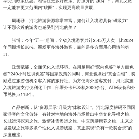
享受到政策优惠。相信在更多好政策、好服务的“加持”下，河北文旅
一定能在更大范围内“破圈”，实现更高质量发展。
周珊珊：河北旅游资源非常丰富，如何让入境游具备“磁吸力”，
让不那么近的游客也感受到河北的美？
张博：今年“五一”期间，全省入境游客共计2.45万人次，比2024
年同期增长96%。圈粉更多海外游客，靠的是多方面用心用情的努
力。
政策赋能，全面优化入境环境。在用足用好“双向免签”“单方面免
签”“240小时过境免签”等国家政策的同时，河北也拿出“真金白银”，奖
励通过旅游包机引客入冀的旅行社。为方便海外游客支付，河北实施
入境旅游支付便利化工作，部署外卡POS机2000余台、ATM设备和外
币兑换点118个。
产品创新，从“资源展示”升级为“体验设计”。河北深度解码不同国
家游客的文化偏好，有针对性地向海外市场推出中华文化寻根之旅、
长城运河探索之旅、激情冰雪奥运之旅、中医药膳康养之旅、未来之
城发现之旅等多条个性化入境游线路，真正实现“总有一款契合您”的
深度连接。