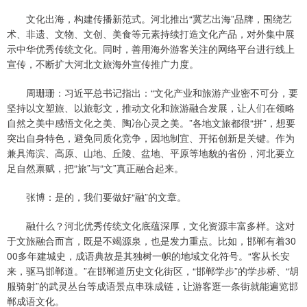
文化出海，构建传播新范式。河北推出“冀艺出海”品牌，围绕艺
术、非遗、文物、文创、美食等元素持续打造文化产品，对外集中展
示中华优秀传统文化。同时，善用海外游客关注的网络平台进行线上
宣传，不断扩大河北文旅海外宣传推广力度。
周珊珊：习近平总书记指出：“文化产业和旅游产业密不可分，要
坚持以文塑旅、以旅彰文，推动文化和旅游融合发展，让人们在领略
自然之美中感悟文化之美、陶冶心灵之美。”各地文旅都很“拼”，想要
突出自身特色，避免同质化竞争，因地制宜、开拓创新是关键。作为
兼具海滨、高原、山地、丘陵、盆地、平原等地貌的省份，河北要立
足自然禀赋，把“旅”与“文”真正融合起来。
张博：是的，我们要做好“融”的文章。
融什么？河北优秀传统文化底蕴深厚，文化资源丰富多样。这对
于文旅融合而言，既是不竭源泉，也是发力重点。比如，邯郸有着30
00多年建城史，成语典故是其独树一帜的地域文化符号。“客从长安
来，驱马邯郸道。”在邯郸道历史文化街区，“邯郸学步”的学步桥、“胡
服骑射”的武灵丛台等成语景点串珠成链，让游客逛一条街就能遍览邯
郸成语文化。