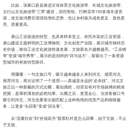
比如，张家口蔚县推进京张体育文化旅游带、长城文化旅游带、
太行山文化旅游带“三带”建设，深挖剪纸、打树花等100多项非遗资
源，使文旅消费呈现强劲增长态势，也让乡村振兴成色更足、底色更
亮、质量更高。
唐山工业旅游的转型，也具有样本意义。依托丰富的工业资源，
唐山建设主题鲜明的工业博物馆、文化创意产业园，展示城市独特历
史价值，推动工业文化旅游快速发展，文旅新名片越擦越亮。“工业锈
带”变成“城市秀带”，展示的是别样的“诗与远方”，探索出了一条资源
型城市的有效转型路径。
周珊珊：一句文旅口号，吸引越来越多人来到河北、感受河北、
推荐河北，再次证明了一个道理——真诚是永远的“必杀技”。河北文
旅正以一种新颖的方式出圈，看似偶然，但背后有对市场脉搏的精准
把握，是厚积薄发的必然结果。出圈之后，更需走心。当游客被口号
吸引到河北，河北也要拿出能匹配上这种热情的优质产品和细致服
务，让更多“头回客”变成“回头客”。
从“流量狂欢”到“价值跃升”股票杠杆是怎么回事，始于文旅，不止
于文旅。