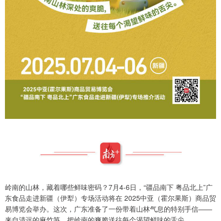
岭南的山林，藏着哪些鲜味密码？7月4-6日，“疆品南下 粤品北上”广
东食品走进新疆（伊犁）专场活动将在 2025中亚（霍尔果斯）商品贸
易博览会举办。这次，广东准备了一份带着山林气息的特别手信——
来自清远的麻竹笋，把岭南的爽脆送往每个渴望鲜味的舌尖。