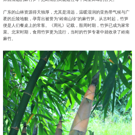
广东的山林资源得天独厚，尤其是清远，温暖湿润的亚热带气候与广
袤的丘陵地貌，孕育出被誉为“岭南山珍”的麻竹笋。从古时起，竹笋
便是人们餐桌上的常客。《周礼》记载，殷周时期，竹笋已成为家常
菜。北宋时期，食用竹笋更为流行，当时的竹笋专著中就收录了岭南
麻竹。