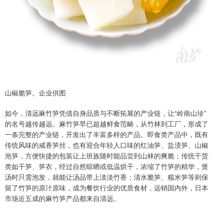
山椒脆笋。企业供图
如今，清远麻竹笋凭借自身品质与不断拓展的产业链，让“岭南山珍”
的名号越传越远。麻竹笋早已超越鲜食范畴，从竹林到工厂，形成了
一条完整的产业链，开发出了丰富多样的产品。即食类产品中，既有
传统风味的咸香笋丝，也有迎合年轻人口味的红油笋、盐渍笋、山椒
泡笋，方便快捷的包装让上班族随时能品尝到山林的爽脆；传统干货
类如干笋、笋衣，经过自然晾晒或低温烘干，浓缩了竹笋的精华，煲
汤时只需泡发，就能让汤品带上淡淡竹香；清水脆笋、糯米笋等则保
留了竹笋的原汁原味，成为餐饮行业的优质食材，远销国内外，日本
市场近五成的麻竹笋产品都来自清远。