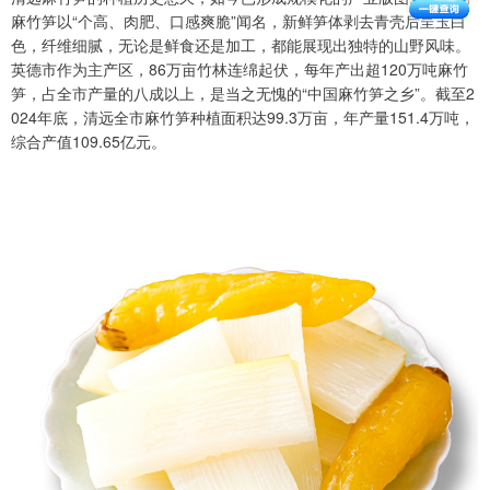
麻竹笋以“个高、肉肥、口感爽脆”闻名，新鲜笋体剥去青壳后呈玉白
色，纤维细腻，无论是鲜食还是加工，都能展现出独特的山野风味。
英德市作为主产区，86万亩竹林连绵起伏，每年产出超120万吨麻竹
笋，占全市产量的八成以上，是当之无愧的“中国麻竹笋之乡”。截至2
024年底，清远全市麻竹笋种植面积达99.3万亩，年产量151.4万吨，
综合产值109.65亿元。