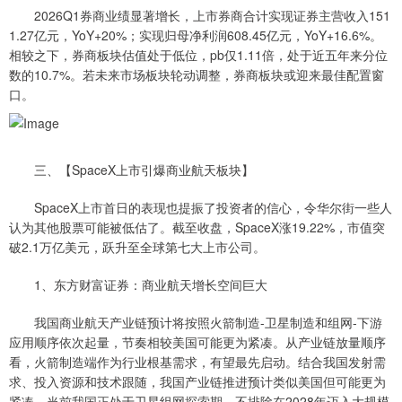
2026Q1券商业绩显著增长，上市券商合计实现证券主营收入151
1.27亿元，YoY+20%；实现归母净利润608.45亿元，YoY+16.6%。
相较之下，券商板块估值处于低位，pb仅1.11倍，处于近五年来分位
数的10.7%。若未来市场板块轮动调整，券商板块或迎来最佳配置窗
口。
三、【SpaceX上市引爆商业航天板块】
SpaceX上市首日的表现也提振了投资者的信心，令华尔街一些人
认为其他股票可能被低估了。截至收盘，SpaceX涨19.22%，市值突
破2.1万亿美元，跃升至全球第七大上市公司。
1、东方财富证券：商业航天增长空间巨大
我国商业航天产业链预计将按照火箭制造-卫星制造和组网-下游
应用顺序依次起量，节奏相较美国可能更为紧凑。从产业链放量顺序
看，火箭制造端作为行业根基需求，有望最先启动。结合我国发射需
求、投入资源和技术跟随，我国产业链推进预计类似美国但可能更为
紧凑。当前我国正处于卫星组网探索期，不排除在2028年迈入大规模