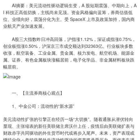
AI摘要：美元流动性驱动逻辑生变，A 股短期震荡、中期向上，A
I 科技正高低切换，主线尚未见顶。资金风格偏向蓝筹，券商估值低
位、业绩向好，震荡分化为主。受 SpaceX 上市及政策加持，国内商
业航天产业加速发展。
A股三大指数昨日冲高回落，沪指涨1.12%，深证成指涨0.75%，
创业板指涨0.50%，沪深京三市成交额达到32363亿。行业板块多数
收涨，航空装备、工业金属、贵金属、核力发电、航空机场、能源金
属、证券、有色金属板块涨幅居前，电子化学品、非金属材料板块跌
幅居前。
一、【主流券商核心观点】
1、中金公司：流动性的“新水源”
美元流动性扩张的引擎正在经历一场“大切换”。随着通胀从潜伏转向
显现、主张缩表的新任美联储主席沃什上任，疫情后由美联储扩表与
财政赤字共同驱动的外生货币时代或将步入尾声。未来，资产表现或
继续分化：单纯依赖外生流动性驱动的资产将承受压力，而代表先进