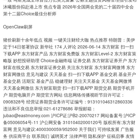
沐曦股份拟赴港上市 焦点专题 2026年全国两会党的二十届四中全会
第十二届Choice最佳分析师
OpenClaw刷屏
猪价刷新十余年低点 视频 一键关注财经大咖 热点推荐 特朗普：美伊
定于14日签署协议 新华社 174 人评论 2026-06-14 东方财富 扫一扫
下载APP 东方财富产品 东方财富免费版 东方财富Level-2 东方财富策
略版 妙想投研助理 Choice金融终端 证券交易 东方财富证券开户 东方
财富在线交易 东方财富证券交易 关注东方财富 东方财富网微博 东方
财富网微信 意见与建议 天天基金 扫一扫下载APP 基金交易 基金开户
基金交易 活期宝 基金产品 稳健理财 关注天天基金 天天基金网微博
天天基金网微信 东方财富期货 扫一扫下载APP 期货交易 期货手机开
户 期货电脑开户 期货官方网站 信息网络传播视听节目许可证：
0908328号 经营证券期货业务许可证编号：913101046312860336
违法和不良信息举报:021-61278686 举报邮箱：
jubao@eastmoney.com 沪ICP证:沪B2-20070217 网站备案号:沪ICP
备05006054号-11 沪公网安备 31010402000120号 版权所有:东方财
富网 意见与建议:4000300059/952500 关于我们 可持续发展 广告服
务 供应商平台 联系我们 诚聘英才 法律声明 隐私保护 征稿启事 友情