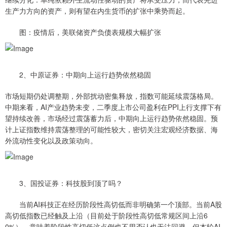
生产力方向的资产，则有望在内生货币的扩张中乘势而起。
图：疫情后，美联储资产负债表规模大幅扩张
2、中原证券：中期向上运行趋势依然稳固
市场短期仍处调整期，外部扰动密集释放，指数可能延续震荡格局。
中期来看，AI产业趋势未变，二季度上市公司盈利在PPI上行支撑下有
望持续改善，市场经过震荡蓄力后，中期向上运行趋势依然稳固。预
计上证指数维持震荡整理的可能性较大，密切关注宏观经济数据、海
外流动性变化以及政策动向。
3、国投证券：科技股到顶了吗？
当前AI科技正在经历阶段性高切低而非明确第一个顶部。当前A股
高切低指数已经触及上沿（目前处于阶段性高切低常规区间上沿6
0%），意味着阶段性高切低这点倒也不用否认也无法回避。但本轮AI