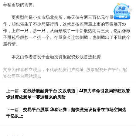
养精蓄锐的需要。
更典型的是小众市场北交所，每天仅有两三百亿元存量资金运
作，却也催生了不少局部行情，这就是按照新股上市的节奏展开炒
作，上市一只，炒一只，从而形成了一个新股热闹两三天，然后像猴
子掰苞谷般炒一个扔一个。存量资金连续倒腾，也倒腾出了不错的个
股行情。
本文由作者首发于金融投资报配资炒股首选配资
文章为作者独立观点，不代表配资门户网址_股票配资开户平台_配
资公司平台网站观点
上一篇：
在线炒股融资平台 文以载道 | AI算力革命引发局部狂欢警
惕过度依赖单一赛道带来的风险
下一篇：
交易平台股票 华泰证券：超快激光设备潜在市场空间达
千亿以上