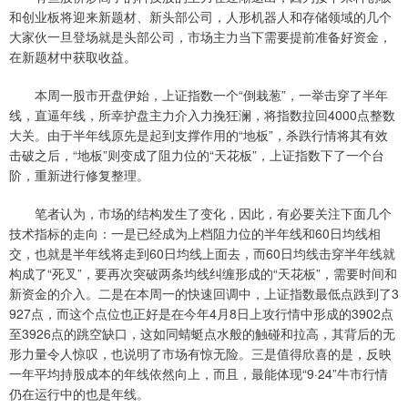
和创业板将迎来新题材、新头部公司，人形机器人和存储领域的几个
大家伙一旦登场就是头部公司，市场主力当下需要提前准备好资金，
在新题材中获取收益。
本周一股市开盘伊始，上证指数一个“倒栽葱”，一举击穿了半年
线，直逼年线，所幸护盘主力介入力挽狂澜，将指数拉回4000点整数
大关。由于半年线原先是起到支撑作用的“地板”，杀跌行情将其有效
击破之后，“地板”则变成了阻力位的“天花板”，上证指数下了一个台
阶，重新进行修复整理。
笔者认为，市场的结构发生了变化，因此，有必要关注下面几个
技术指标的走向：一是已经成为上档阻力位的半年线和60日均线相
交，也就是半年线将走到60日均线上面去，而60日均线击穿半年线就
构成了“死叉”，要再次突破两条均线纠缠形成的“天花板”，需要时间和
新资金的介入。二是在本周一的快速回调中，上证指数最低点跌到了3
927点，而这个点位也正好是在今年4月8日上攻行情中形成的3902点
至3926点的跳空缺口，这如同蜻蜓点水般的触碰和拉高，其背后的无
形力量令人惊叹，也说明了市场有惊无险。三是值得欣喜的是，反映
一年平均持股成本的年线依然向上，而且，最能体现“9·24”牛市行情
仍在运行中的也是年线。