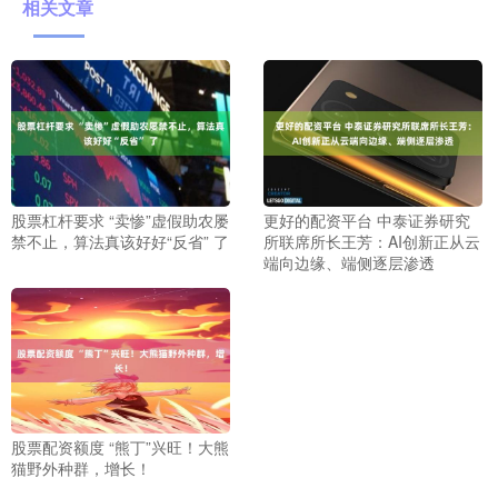
相关文章
股票杠杆要求 “卖惨”虚假助农屡
更好的配资平台 中泰证券研究
禁不止，算法真该好好“反省” 了
所联席所长王芳：AI创新正从云
端向边缘、端侧逐层渗透
股票配资额度 “熊丁”兴旺！大熊
猫野外种群，增长！