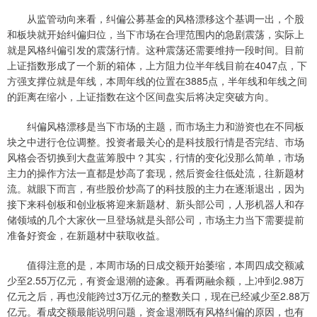
从监管动向来看，纠偏公募基金的风格漂移这个基调一出，个股
和板块就开始纠偏归位，当下市场在合理范围内的急剧震荡，实际上
就是风格纠偏引发的震荡行情。这种震荡还需要维持一段时间。目前
上证指数形成了一个新的箱体，上方阻力位半年线目前在4047点，下
方强支撑位就是年线，本周年线的位置在3885点，半年线和年线之间
的距离在缩小，上证指数在这个区间盘实后将决定突破方向。
纠偏风格漂移是当下市场的主题，而市场主力和游资也在不同板
块之中进行仓位调整。投资者最关心的是科技股行情是否完结、市场
风格会否切换到大盘蓝筹股中？其实，行情的变化没那么简单，市场
主力的操作方法一直都是炒高了套现，然后资金往低处流，往新题材
流。就眼下而言，有些股价炒高了的科技股的主力在逐渐退出，因为
接下来科创板和创业板将迎来新题材、新头部公司，人形机器人和存
储领域的几个大家伙一旦登场就是头部公司，市场主力当下需要提前
准备好资金，在新题材中获取收益。
值得注意的是，本周市场的日成交额开始萎缩，本周四成交额减
少至2.55万亿元，有资金退潮的迹象。再看两融余额，上冲到2.98万
亿元之后，再也没能跨过3万亿元的整数关口，现在已经减少至2.88万
亿元。看成交额最能说明问题，资金退潮既有风格纠偏的原因，也有