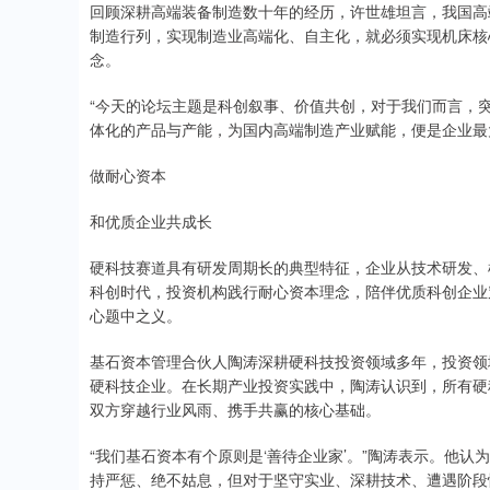
回顾深耕高端装备制造数十年的经历，许世雄坦言，我国高
制造行列，实现制造业高端化、自主化，就必须实现机床核
念。
“今天的论坛主题是科创叙事、价值共创，对于我们而言，
体化的产品与产能，为国内高端制造产业赋能，便是企业最
做耐心资本
和优质企业共成长
硬科技赛道具有研发周期长的典型特征，企业从技术研发、
科创时代，投资机构践行耐心资本理念，陪伴优质科创企业
心题中之义。
基石资本管理合伙人陶涛深耕硬科技投资领域多年，投资领
硬科技企业。在长期产业投资实践中，陶涛认识到，所有硬
双方穿越行业风雨、携手共赢的核心基础。
“我们基石资本有个原则是‘善待企业家’。”陶涛表示。他
持严惩、绝不姑息，但对于坚守实业、深耕技术、遭遇阶段