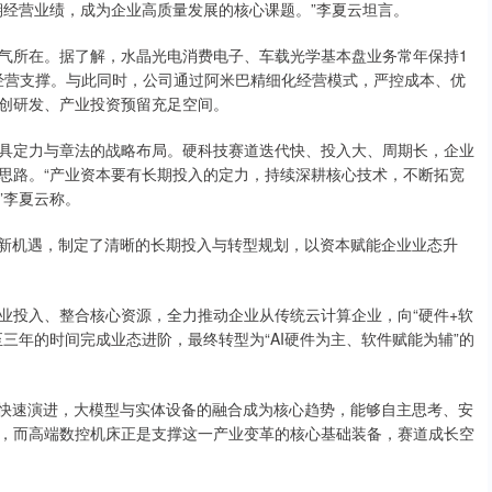
期经营业绩，成为企业高质量发展的核心课题。”李夏云坦言。
气所在。据了解，水晶光电消费电子、车载光学基本盘业务常年保持1
经营支撑。与此同时，公司通过阿米巴精细化经营模式，严控成本、优
创研发、产业投资预留充足空间。
具定力与章法的战略布局。硬科技赛道迭代快、投入大、周期长，企业
思路。“产业资本要有长期投入的定力，持续深耕核心技术，不断拓宽
”李夏云称。
业新机遇，制定了清晰的长期投入与转型规划，以资本赋能企业业态升
业投入、整合核心资源，全力推动企业从传统云计算企业，向“硬件+软
三年的时间完成业态进阶，最终转型为“AI硬件为主、软件赋能为辅”的
向快速演进，大模型与实体设备的融合成为核心趋势，能够自主思考、安
，而高端数控机床正是支撑这一产业变革的核心基础装备，赛道成长空