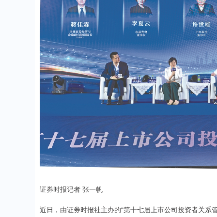
证券时报记者 张一帆
近日，由证券时报社主办的“第十七届上市公司投资者关系