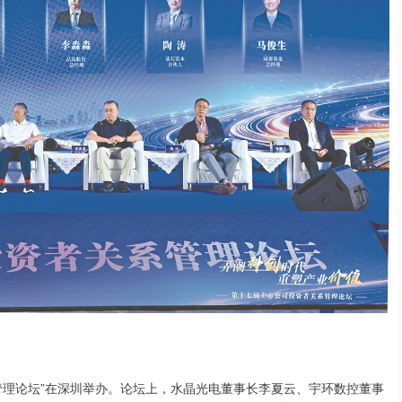
管理论坛”在深圳举办。论坛上，水晶光电董事长李夏云、宇环数控董事