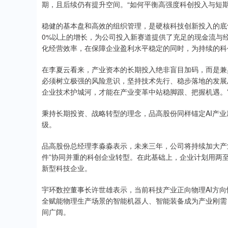
期，且后续仍有提升空间。“如何平衡高强度科创投入与短
稳健的基本盘和高效的组织管理，是硬核科技创新投入的底
0%以上的增长，为公司投入新赛道提供了充足的现金流与
化经营效率，在保障企业盈利水平稳定的同时，为持续的科
在李夏云看来，产业资本的长期投入绝非盲目加码，而是兼
必须树立极强的风险意识，坚持技术先行、稳步落地的发展
企业技术护城河，才能在产业变革中站稳脚跟、把握机遇。
秉持长期投资、战略转型的理念，品高股份同样锚定AI产
级。
品高股份总经理李淼淼表示，未来三年，公司将持续加大产
件”协同并重的科创企业转型。在此基础上，企业计划用两至
新型科技企业。
宇环数控董事长许世雄表示，当前科技产业正向物理AI方
全赋能物理生产场景的智能机器人、智能装备成为产业刚需
间广阔。