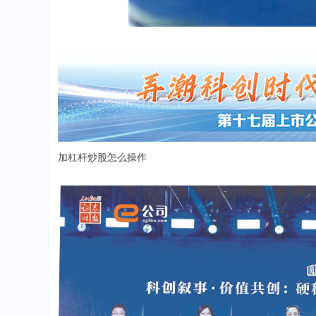
加杠杆炒股怎么操作