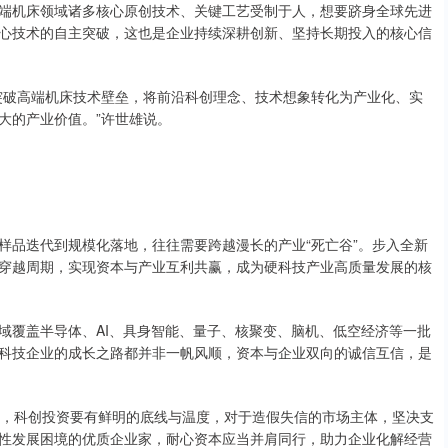
端机床领域诸多核心原创技术、关键工艺受制于人，想要跻身全球先进
心技术的自主突破，这也是企业持续深耕创新、坚持长期投入的核心信
突破高端机床技术壁垒，将前沿科创理念、技术想象转化为产业化、实
大的产业价值。”许世雄说。
样品迭代到规模化落地，往往需要跨越漫长的产业“死亡谷”。步入全新
穿越周期，实现资本与产业互利共赢，成为硬科技产业高质量发展的核
域覆盖半导体、AI、具身智能、量子、核聚变、脑机、低空经济等一批
科技企业的成长之路都并非一帆风顺，资本与企业双向的诚信互信，是
认为，科创投资要有鲜明的底线与温度，对于造假失信的市场主体，坚决支
性发展困境的优质企业家，耐心资本应当并肩同行，助力企业化解经营