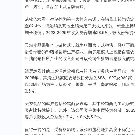
产、屠宰、食品加工及品牌营销。
从收入端看，生猪作为第一大收入来源，在销量上较为稳定，
至62.4%；清远鸡及其他土鸡为第二大收入来源，销量上持
增长稳健，2023-2025年收入复合增速26.5%，收入份额提升
天农食品采取产业链模式，就生猪而言，从种猪、仔猪至商品
后备母猪的种猪场创新生产模式。而养殖模式上包括自营农场
生猪的销售所产生的收入分别占该公司生猪销售总收入的约20
清远鸡及其他土鸡涵盖曾祖代→祖代→父母代→商品代，也同
2025年，其清远鸡家庭农场数目分别为853、927及98
以鸡肉产品为主，从验收、屠宰、去毛、宰后检验、预冷再到包
0.5%。
天农食品的客户包括经销商及直客，其中经销商为主流模式，20
客占比持续提升。此外，该公司客户集中度较为分散，2023-20
客戶贡献收入分别为4.7%、4.8%及5.3%。
值得一提的是，受价格影响，该公司盈利能力高度不稳定，2023