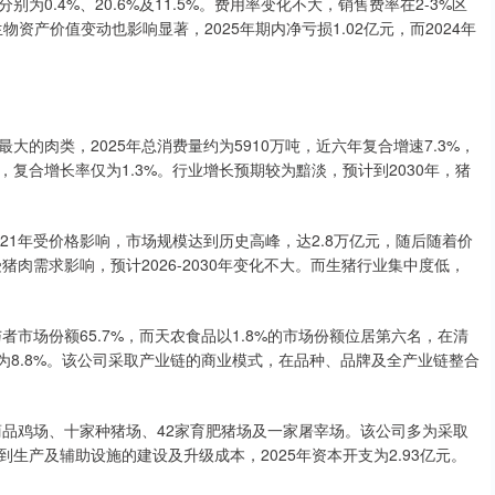
别为0.4%、20.6%及11.5%。费用率变化不大，销售费率在2-3%区
资产价值变动也影响显著，2025年期内净亏损1.02亿元，而2024年
的肉类，2025年总消费量约为5910万吨，近六年复合增速7.3%，
，复合增长率仅为1.3%。行业增长预期较为黯淡，预计到2030年，猪
21年受价格影响，市场规模达到历史高峰，达2.8万亿元，随后随着价
受猪肉需求影响，预计2026-2030年变化不大。而生猪行业集中度低，
者市场份额65.7%，而天农食品以1.8%的市场份额位居第六名，在清
名为8.8%。该公司采取产业链的商业模式，在品种、品牌及全产业链整合
商品鸡场、十家种猪场、42家育肥猪场及一家屠宰场。该公司多为采取
生产及辅助设施的建设及升级成本，2025年资本开支为2.93亿元。