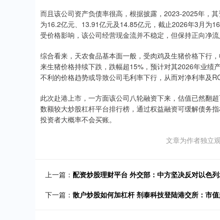
而且该公司资产负债率很高，根据披露，2023-2025年，其资
为16.2亿元、13.91亿元及14.85亿元，截止2026年3月
受价格影响，该公司经营现金流并不稳定，但保持正向净流
综合看来，天农食品基本面一般，受肉鸡及生猪价格下行，
来生猪价格持续下跌，跌幅超15%，预计对其2026年业
不利的价格趋势或导致公司毛利率下行，从而对净利率及R
此次赴港上市，一方面该公司八轮融资下来，估值已然翻超
数额较大炒股杠杆平台排行榜，通过权益融资可缓解债务指
投资者大概率不会买账。
文章为作者独立观
上一篇：
配资炒股理财平台 外交部：中方坚决反对以色
下一篇：
散户炒股如何加杠杆 剂泰科技登陆港交所：市值超3