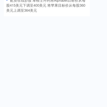
​配资在线炒股 摩根士丹利将Alphabet目标价从每
股415美元下调至400美元 将苹果目标价从每股360
美元上调至364美元