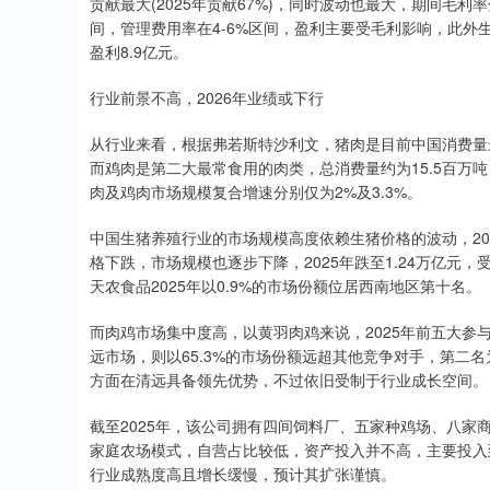
贡献最大(2025年贡献67%)，同时波动也最大，期间毛利率分
间，管理费用率在4-6%区间，盈利主要受毛利影响，此外生物
盈利8.9亿元。
行业前景不高，2026年业绩或下行
从行业来看，根据弗若斯特沙利文，猪肉是目前中国消费量最大
而鸡肉是第二大最常食用的肉类，总消费量约为15.5百万吨
肉及鸡肉市场规模复合增速分别仅为2%及3.3%。
中国生猪养殖行业的市场规模高度依赖生猪价格的波动，20
格下跌，市场规模也逐步下降，2025年跌至1.24万亿元，
天农食品2025年以0.9%的市场份额位居西南地区第十名。
而肉鸡市场集中度高，以黄羽肉鸡来说，2025年前五大参与
远市场，则以65.3%的市场份额远超其他竞争对手，第二
方面在清远具备领先优势，不过依旧受制于行业成长空间。
截至2025年，该公司拥有四间饲料厂、五家种鸡场、八家
家庭农场模式，自营占比较低，资产投入并不高，主要投入到
行业成熟度高且增长缓慢，预计其扩张谨慎。