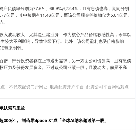
产负债率分别为77.6%、66.9%及72.4%，且有息债也高，期间分别
为16.77亿元，其中短期有11.46亿元，而该公司现金等价物仅为5.84亿元。
入。
收入波动较大，尤其是生猪业务，作为核心产品价格敏感性高，今年以
绩产生较大不利影响，导致业绩下行。此外，该公司盈利也受价格影响，
OE带来削弱。
百倍，部分投资者存在上市退出需求，另一方面公司债务高，且有息债
标压力及获得发展资金。不过该公司业绩一般，且波动大，前景不高，
点，不代表配资门户网址_股票配资开户平台_配资公司平台网站观点
列承认索马里兰
00亿，“制药界Space X”成「全球AI纳米递送第一股」