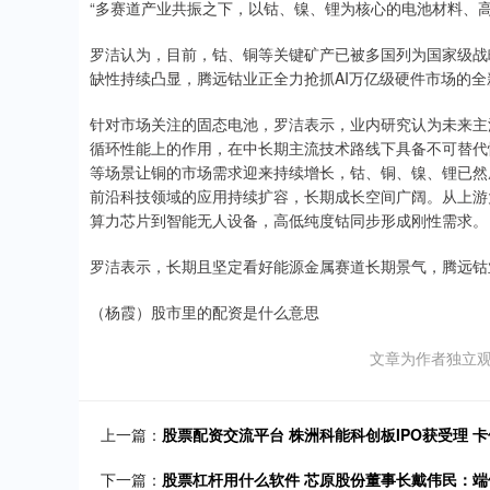
“多赛道产业共振之下，以钴、镍、锂为核心的电池材料、
罗洁认为，目前，钴、铜等关键矿产已被多国列为国家级战
缺性持续凸显，腾远钴业正全力抢抓AI万亿级硬件市场的全
针对市场关注的固态电池，罗洁表示，业内研究认为未来主
循环性能上的作用，在中长期主流技术路线下具备不可替代
等场景让铜的市场需求迎来持续增长，钴、铜、镍、锂已然
前沿科技领域的应用持续扩容，长期成长空间广阔。从上游
算力芯片到智能无人设备，高低纯度钴同步形成刚性需求。
罗洁表示，长期且坚定看好能源金属赛道长期景气，腾远钴
（杨霞）股市里的配资是什么意思
文章为作者独立观
上一篇：
股票配资交流平台 株洲科能科创板IPO获受理 
下一篇：
股票杠杆用什么软件 芯原股份董事长戴伟民：端