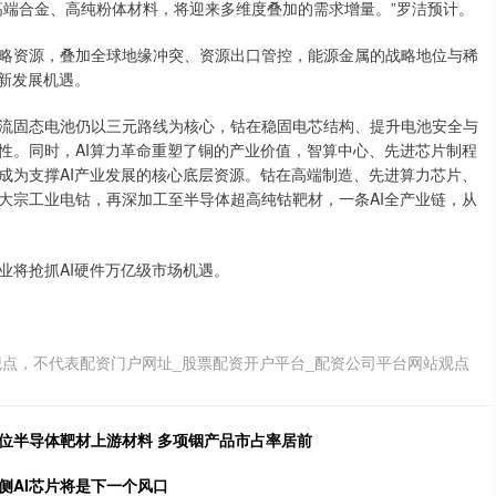
高端合金、高纯粉体材料，将迎来多维度叠加的需求增量。”罗洁预计。
略资源，叠加全球地缘冲突、资源出口管控，能源金属的战略地位与稀
新发展机遇。
流固态电池仍以三元路线为核心，钴在稳固电芯结构、提升电池安全与
性。同时，AI算力革命重塑了铜的产业价值，智算中心、先进芯片制程
成为支撑AI产业发展的核心底层资源。钴在高端制造、先进算力芯片、
大宗工业电钴，再深加工至半导体超高纯钴靶材，一条AI全产业链，从
业将抢抓AI硬件万亿级市场机遇。
点，不代表配资门户网址_股票配资开户平台_配资公司平台网站观点
卡位半导体靶材上游材料 多项铟产品市占率居前
侧AI芯片将是下一个风口