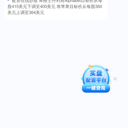
​配资在线炒股 摩根士丹利将Alphabet目标价从每
股415美元下调至400美元 将苹果目标价从每股360
美元上调至364美元