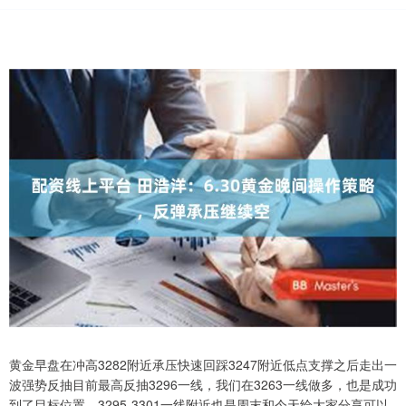
黄金早盘在冲高3282附近承压快速回踩3247附近低点支撑之后走出一
波强势反抽目前最高反抽3296一线，我们在3263一线做多，也是成功
到了目标位置，3295-3301一线附近也是周末和今天给大家分享可以