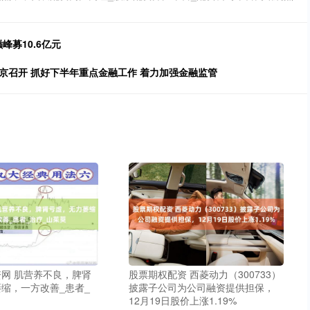
峰募10.6亿元
京召开 抓好下半年重点金融工作 着力加强金融监管
网 肌营养不良，脾肾
股票期权配资 西菱动力（300733）
缩，一方改善_患者_
披露子公司为公司融资提供担保，
12月19日股价上涨1.19%