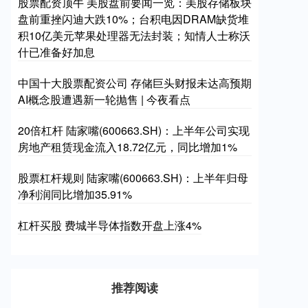
股票配资顶牛 美股盘前要闻一览：美股存储板块
盘前重挫闪迪大跌10%；台积电因DRAM缺货堆
积10亿美元苹果处理器无法封装；知情人士称沃
什已准备好加息
中国十大股票配资公司 存储巨头财报未达高预期
AI概念股遭遇新一轮抛售 | 今夜看点
20倍杠杆 陆家嘴(600663.SH)：上半年公司实现
房地产租赁现金流入18.72亿元，同比增加1%
股票杠杆规则 陆家嘴(600663.SH)：上半年归母
净利润同比增加35.91%
杠杆买股 费城半导体指数开盘上涨4%
推荐阅读