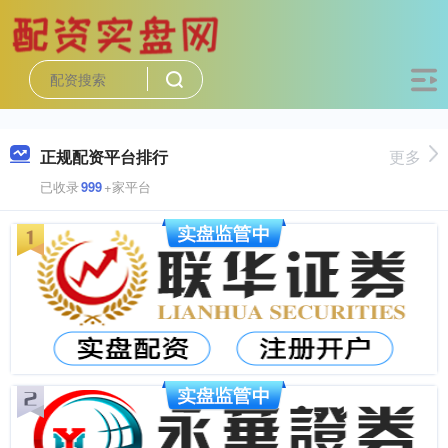
正规配资平台排行
更多
已收录
999
+家平台