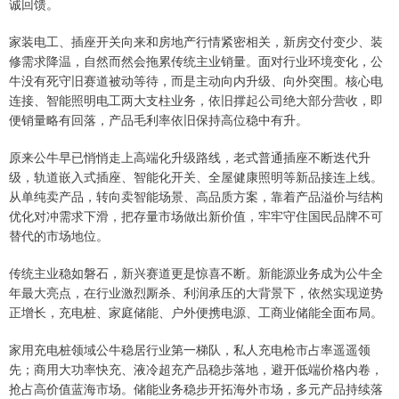
诚回馈。
家装电工、插座开关向来和房地产行情紧密相关，新房交付变少、装
修需求降温，自然而然会拖累传统主业销量。面对行业环境变化，公
牛没有死守旧赛道被动等待，而是主动向内升级、向外突围。核心电
连接、智能照明电工两大支柱业务，依旧撑起公司绝大部分营收，即
便销量略有回落，产品毛利率依旧保持高位稳中有升。
原来公牛早已悄悄走上高端化升级路线，老式普通插座不断迭代升
级，轨道嵌入式插座、智能化开关、全屋健康照明等新品接连上线。
从单纯卖产品，转向卖智能场景、高品质方案，靠着产品溢价与结构
优化对冲需求下滑，把存量市场做出新价值，牢牢守住国民品牌不可
替代的市场地位。
传统主业稳如磐石，新兴赛道更是惊喜不断。新能源业务成为公牛全
年最大亮点，在行业激烈厮杀、利润承压的大背景下，依然实现逆势
正增长，充电桩、家庭储能、户外便携电源、工商业储能全面布局。
家用充电桩领域公牛稳居行业第一梯队，私人充电枪市占率遥遥领
先；商用大功率快充、液冷超充产品稳步落地，避开低端价格内卷，
抢占高价值蓝海市场。储能业务稳步开拓海外市场，多元产品持续落