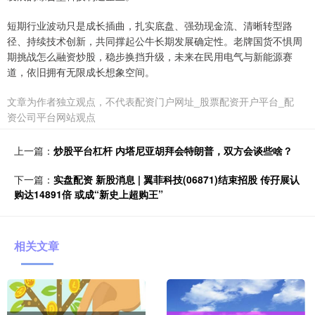
短期行业波动只是成长插曲，扎实底盘、强劲现金流、清晰转型路
径、持续技术创新，共同撑起公牛长期发展确定性。老牌国货不惧周
期挑战怎么融资炒股，稳步换挡升级，未来在民用电气与新能源赛
道，依旧拥有无限成长想象空间。
文章为作者独立观点，不代表配资门户网址_股票配资开户平台_配
资公司平台网站观点
上一篇：
炒股平台杠杆 内塔尼亚胡拜会特朗普，双方会谈些啥？
下一篇：
实盘配资 新股消息 | 翼菲科技(06871)结束招股 传孖展认
购达14891倍 或成“新史上超购王”
相关文章