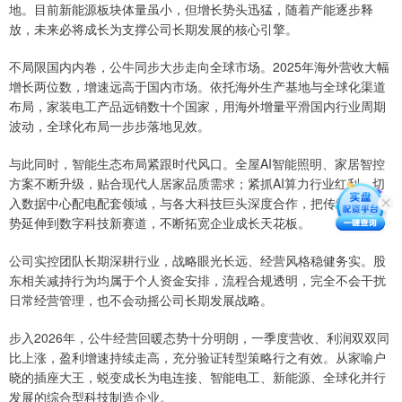
地。目前新能源板块体量虽小，但增长势头迅猛，随着产能逐步释
放，未来必将成长为支撑公司长期发展的核心引擎。
不局限国内内卷，公牛同步大步走向全球市场。2025年海外营收大幅
增长两位数，增速远高于国内市场。依托海外生产基地与全球化渠道
布局，家装电工产品远销数十个国家，用海外增量平滑国内行业周期
波动，全球化布局一步步落地见效。
与此同时，智能生态布局紧跟时代风口。全屋AI智能照明、家居智控
方案不断升级，贴合现代人居家品质需求；紧抓AI算力行业红利，切
入数据中心配电配套领域，与各大科技巨头深度合作，把传统电工优
势延伸到数字科技新赛道，不断拓宽企业成长天花板。
公司实控团队长期深耕行业，战略眼光长远、经营风格稳健务实。股
东相关减持行为均属于个人资金安排，流程合规透明，完全不会干扰
日常经营管理，也不会动摇公司长期发展战略。
步入2026年，公牛经营回暖态势十分明朗，一季度营收、利润双双同
比上涨，盈利增速持续走高，充分验证转型策略行之有效。从家喻户
晓的插座大王，蜕变成长为电连接、智能电工、新能源、全球化并行
发展的综合型科技制造企业。