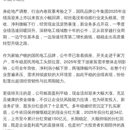
身处地产调整、行业内卷双重考验之下，国民品牌公牛集团2025年业
绩虽迎来上市以来首次小幅回调，却丝毫没有动摇行业龙头根基。营
收、净利微幅下行，经营现金流逆势暴涨，新业务多点开花，一季度
业绩迅速回暖回升。深耕电工领域数十年的公牛，正从容穿越行业周
期，一边守住基本盘，一边加速培育第二增长曲线，稳稳走出高质量
转型升级之路。
作为家喻户晓的国民电工品牌，公牛早已靠着插座、开关走进千家万
户，常年稳居民用电工头部位置。2025年受下游家装需求整体走弱影
响，公司全年营收、净利润小幅下滑，两项降幅均不到5%。在整个行
业普遍承压、需求持续疲软的大环境里，如此平稳的业绩表现，恰恰
彰显出超强经营韧性与抗周期能力。
更值得关注的是，公司账面盈利平稳，现金流却迎来大幅大涨。充足
且健康的资金储备，不仅让企业抗风险能力拉满，也为研发投入、新
业务扩张、股东分红提供了十足底气。多年稳健经营沉淀下扎实家
底，公牛依旧保持慷慨稳定的现金分红方案，2025年拟分红超34亿
元，上市至今累计分红突破150亿元。长期稳定、大额持续的分红回
报，既是企业盈利底气的直接体现，也是对广大投资者长期陪伴的真