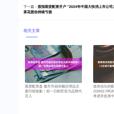
下一篇：
股指期货配资开户 “2024年中国大快消上市公
茶花股份持续亏损
相关文章
股票配资盘 脆升升就孙颖莎周边文
值得信任的配
案印错致歉！前一日刚官宣为品牌代
(02602.H
言人
考虑并批准