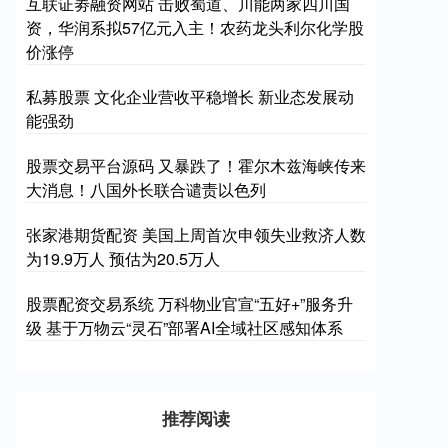
互联证劵融资网站 击败蜀道、川能两家四川国
资，华润系拟57亿元入主！农药龙头利尔化学股
价涨停
私募股票 文化企业营收平稳增长 新业态发展动
能强劲
股票交易平台源码 又暴跌了！霍尔木兹海峡传来
大消息！八国外长联合谴责以色列
张家港期货配资 美国上周首次申领失业救济人数
为19.9万人 预估为20.5万人
股票配资交易系统 万科物业官宣“五好+”服务升
级 基于万物云“灵石”部署AI全域社区感知体系
推荐阅读