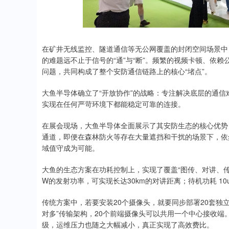
在矿井无线监控、隧道通信等无公网覆盖的封闭空间场景中
的难题远不止于信号的“通”与“断”。频繁的视频卡顿、依
问题，共同构成了整个安防通信链路上的核心“堵点”。
大鱼半导体确立了“开放协作”的战略：专注解决底层的通
实现在任何严苛环境下都能稳定可靠的连接。
在展会现场，大鱼半导体全面展示了其安防生态的核心优势，依
通道，即便在森林防火等存在大量遮挡和干扰的场景下，依
域值守成为可能。
大鱼的生态方案在功耗控制上，实现了覆盖“图传、对讲、传感
W的发射功率，可实现长达30km的对讲距离；待机功耗 1
传统方案中，若要安装20个摄像头，就要同步部署20套独
对多”传输架构，20个前端摄像头可以共用一个中心接收
级，运维压力也随之大幅减小，真正实现了高效费比。