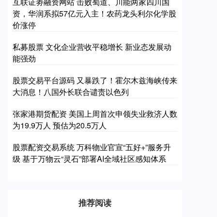
互联证劵融资网站 击败蜀道、川能两家四川国
资，华润系拟57亿元入主！农药龙头利尔化学股
价涨停
私募股票 文化企业营收平稳增长 新业态发展动
能强劲
股票交易平台源码 又暴跌了！霍尔木兹海峡传来
大消息！八国外长联合谴责以色列
张家港期货配资 美国上周首次申领失业救济人数
为19.9万人 预估为20.5万人
股票配资交易系统 万科物业官宣“五好+”服务升
级 基于万物云“灵石”部署AI全域社区感知体系
推荐阅读