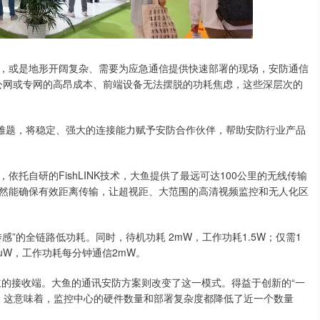
，或是地形开阔复杂、需要为应急通信提供快速部署的现场，安防通信
赖公网或专网的高昂成本、前端设备无法摆脱的功耗焦虑，这些深层次的
信难题，将稳定、强大的连接能力赋予安防合作伙伴，帮助安防行业产品
托自研的FishLINK技术，大鱼提供了最远可达100公里的无线传输
然能确保有效距离传输，让超视距、大范围的高清视频监控和无人化区
”的全链路低功耗。同时，待机功耗 2mW，工作功耗1.5W；仅需1
0uW，工作功耗每分钟通信2mW。
立的接收端。大鱼的通讯安防方案则改变了这一模式。得益于创新的“一
端。这意味着，监控中心的硬件数量和部署复杂度都降低了近一个数量