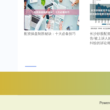
配资操盘制胜秘诀：十大必备技巧
长沙炒股配资
告/被上诉人
纠纷的诉讼将
Power