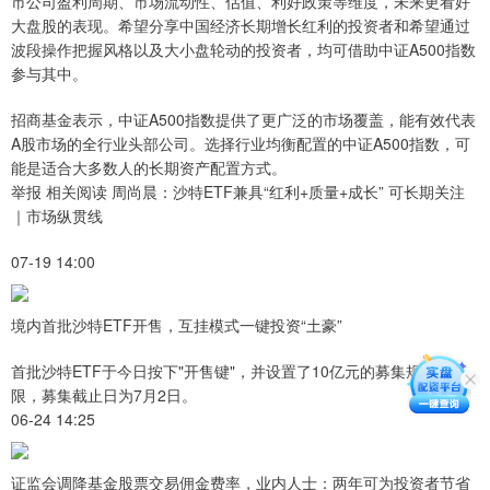
市公司盈利周期、市场流动性、估值、利好政策等维度，未来更看好
大盘股的表现。希望分享中国经济长期增长红利的投资者和希望通过
波段操作把握风格以及大小盘轮动的投资者，均可借助中证A500指数
参与其中。
招商基金表示，中证A500指数提供了更广泛的市场覆盖，能有效代表
A股市场的全行业头部公司。选择行业均衡配置的中证A500指数，可
能是适合大多数人的长期资产配置方式。
举报 相关阅读 周尚晨：沙特ETF兼具“红利+质量+成长” 可长期关注
｜市场纵贯线
07-19 14:00
境内首批沙特ETF开售，互挂模式一键投资“土豪”
首批沙特ETF于今日按下"开售键"，并设置了10亿元的募集规模上
限，募集截止日为7月2日。
06-24 14:25
证监会调降基金股票交易佣金费率，业内人士：两年可为投资者节省