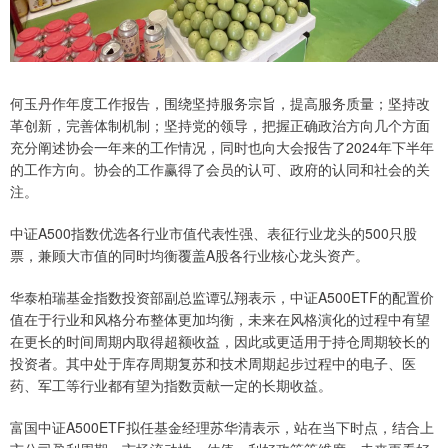
何玉丹作年度工作报告，围绕坚持服务宗旨，提高服务质量；坚持改
革创新，完善体制机制；坚持党的领导，把握正确政治方向几个方面
充分阐述协会一年来的工作情况，同时也向大会报告了2024年下半年
的工作方向。协会的工作赢得了会员的认可、政府的认同和社会的关
注。
中证A500指数优选各行业市值代表性强、表征行业龙头的500只股
票，兼顾大市值的同时均衡覆盖A股各行业核心龙头资产。
华泰柏瑞基金指数投资部副总监谭弘翔表示，中证A500ETF的配置价
值在于行业和风格分布整体更加均衡，未来在风格演化的过程中有望
在更长的时间周期内取得超额收益，因此或更适用于持仓周期较长的
投资者。其中处于库存周期复苏和技术周期起步过程中的电子、医
药、军工等行业都有望为指数贡献一定的长期收益。
富国中证A500ETF拟任基金经理苏华清表示，站在当下时点，结合上