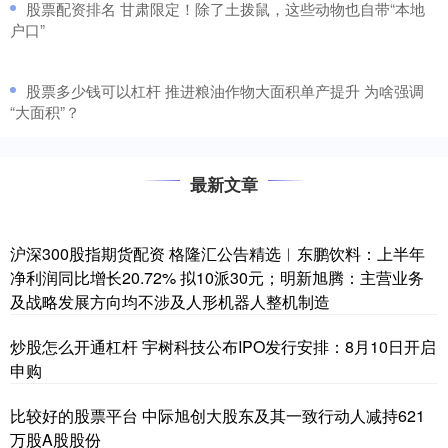
​股票配资排名 甘肃限定！除了土拨鼠，这些动物也自带“本地
户口”
​股票多少钱可以杠杆 推进粮油作物大面积单产提升 为啥强调
“大面积”？
最新文章
沪深300股指期货配资 格隆汇公告精选︱东鹏饮料：上半年
净利润同比增长20.72% 拟10派30元；明新旭腾：主营业务
及战略发展方向均不涉及人形机器人整机制造
炒股怎么开通杠杆 宇树科技公布IPO发行安排：8月10日开启
申购
比较好的股票平台 中际旭创大股东及其一致行动人减持621
万股A股股份