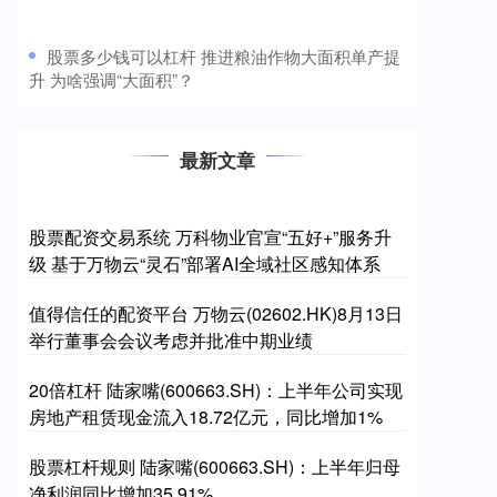
​股票多少钱可以杠杆 推进粮油作物大面积单产提
升 为啥强调“大面积”？
最新文章
股票配资交易系统 万科物业官宣“五好+”服务升
级 基于万物云“灵石”部署AI全域社区感知体系
值得信任的配资平台 万物云(02602.HK)8月13日
举行董事会会议考虑并批准中期业绩
20倍杠杆 陆家嘴(600663.SH)：上半年公司实现
房地产租赁现金流入18.72亿元，同比增加1%
股票杠杆规则 陆家嘴(600663.SH)：上半年归母
净利润同比增加35.91%