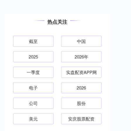
热点关注
截至
中国
2025
2026年
一季度
实盘配资APP网
电子
2026
公司
股份
美元
安庆股票配资