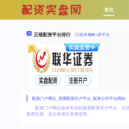
首页
正规配资平台排行
已收录
999
+家平台
配资门户网址_股票配资开户平台_配资公司平台网站
配资门户网址提供专业的股票配资开户平台，支
股票交易，适合各类出资者使用。