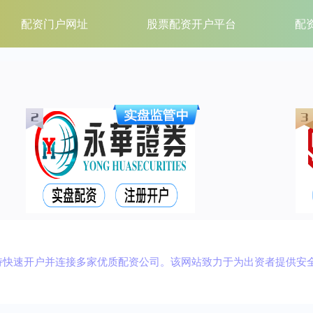
配资门户网址
股票配资开户平台
配
持快速开户并连接多家优质配资公司。该网站致力于为出资者提供安