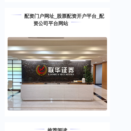
配资门户网址_股票配资开户平台_配
资公司平台网站
推荐阅读