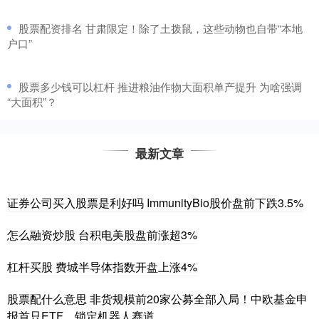
​股票配资排名 甘肃限定！除了土拨鼠，这些动物也自带“本地
户口”
​股票多少钱可以杠杆 推进粮油作物大面积单产提升 为啥强调
“大面积”？
最新文章
证券公司买入股票是利好吗 ImmunityBio股价盘前下跌3.5%
怎么融资炒股 台积电美股盘前涨超3%
杠杆买股 费城半导体指数开盘上涨4%
股票配什么意思 非货规模前20家公募全部入局！中欧基金申
报首只ETF，锁定机器人赛道