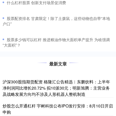
​什么杠杆股票 创新支付场景促消费
​股票配资排名 甘肃限定！除了土拨鼠，这些动物也自带“本地
户口”
​股票多少钱可以杠杆 推进粮油作物大面积单产提升 为啥强调
“大面积”？
最新文章
沪深300股指期货配资 格隆汇公告精选︱东鹏饮料：上半年
净利润同比增长20.72% 拟10派30元；明新旭腾：主营业务
及战略发展方向均不涉及人形机器人整机制造
炒股怎么开通杠杆 宇树科技公布IPO发行安排：8月10日开启
申购