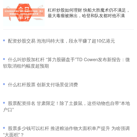
杠杆炒股如何理财 快船大胜魔术仍不满足，
最大毒瘤被揪出，哈登和队友都对他不满
​配资炒股交易 泡泡玛特大涨，段永平赚了超10亿港元
​什么叫炒股加杠杆 “算力股砸盘手”TD Cowen发布新报告：微
软取消租约幅度超预期
​什么杠杆股票 创新支付场景促消费
​股票配资排名 甘肃限定！除了土拨鼠，这些动物也自带“本地
户口”
​股票多少钱可以杠杆 推进粮油作物大面积单产提升 为啥强调
“大面积”？