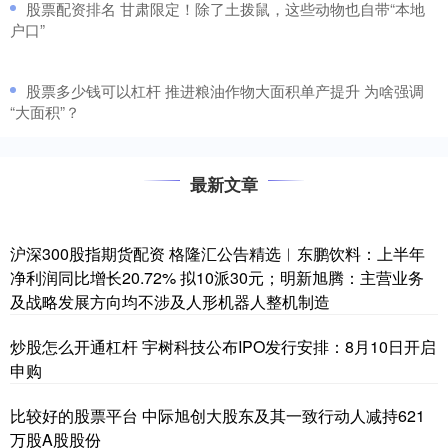
​股票配资排名 甘肃限定！除了土拨鼠，这些动物也自带“本地
户口”
​股票多少钱可以杠杆 推进粮油作物大面积单产提升 为啥强调
“大面积”？
最新文章
沪深300股指期货配资 格隆汇公告精选︱东鹏饮料：上半年
净利润同比增长20.72% 拟10派30元；明新旭腾：主营业务
及战略发展方向均不涉及人形机器人整机制造
炒股怎么开通杠杆 宇树科技公布IPO发行安排：8月10日开启
申购
比较好的股票平台 中际旭创大股东及其一致行动人减持621
万股A股股份