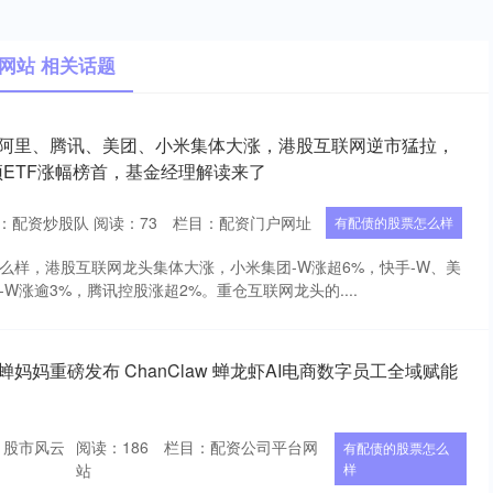
网站 相关话题
 阿里、腾讯、美团、小米集体大涨，港股互联网逆市猛拉，
%登顶ETF涨幅榜首，基金经理解读来了
：配资炒股队
阅读：
73
栏目：
配资门户网址
有配债的股票怎么样
怎么样，港股互联网龙头集体大涨，小米集团-W涨超6%，快手-W、美
-W涨逾3%，腾讯控股涨超2%。重仓互联网龙头的....
妈妈重磅发布 ChanClaw 蝉龙虾AI电商数字员工全域赋能
：股市风云
阅读：
186
栏目：
配资公司平台网
有配债的股票怎么
站
样