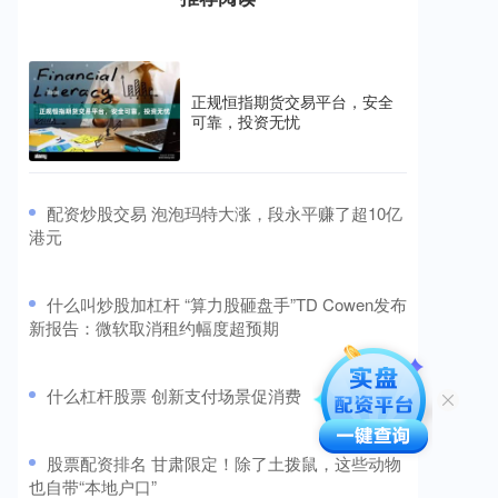
正规恒指期货交易平台，安全
可靠，投资无忧
​配资炒股交易 泡泡玛特大涨，段永平赚了超10亿
港元
​什么叫炒股加杠杆 “算力股砸盘手”TD Cowen发布
新报告：微软取消租约幅度超预期
​什么杠杆股票 创新支付场景促消费
​股票配资排名 甘肃限定！除了土拨鼠，这些动物
也自带“本地户口”