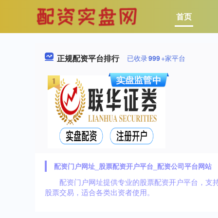
首页
正规配资平台排行
已收录
999
+家平台
配资门户网址_股票配资开户平台_配资公司平台网站
配资门户网址提供专业的股票配资开户平台，支
股票交易，适合各类出资者使用。