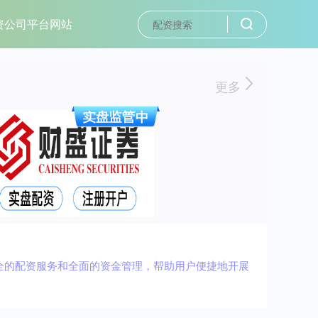
资公司平台网站
更多
全的配资服务和全面的资金管理，帮助用户便捷地开展