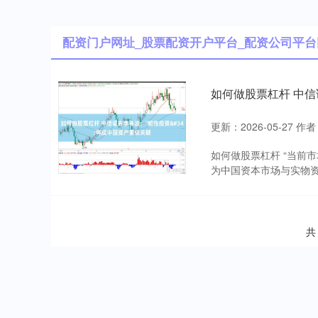
配资门户网址_股票配资开户平台_配资公司平台
如何做股票杠杆 中信
更新：2026-05-27
作者
如何做股票杠杆 “当前
为中国资本市场与实物资产
共