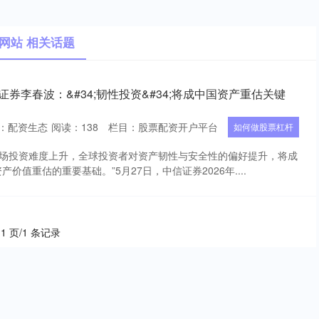
网站 相关话题
证券李春波：&#34;韧性投资&#34;将成中国资产重估关键
：配资生态
阅读：
138
栏目：
股票配资开户平台
如何做股票杠杆
市场投资难度上升，全球投资者对资产韧性与安全性的偏好提升，将成
价值重估的重要基础。”5月27日，中信证券2026年....
 1 页/1 条记录